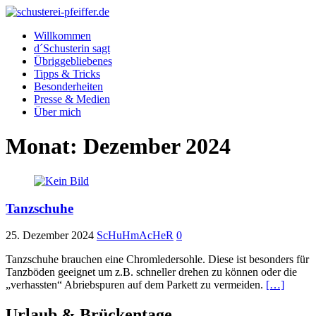
Willkommen
d´Schusterin sagt
Übriggebliebenes
Tipps & Tricks
Besonderheiten
Presse & Medien
Über mich
Monat:
Dezember 2024
Tanzschuhe
25. Dezember 2024
ScHuHmAcHeR
0
Tanzschuhe brauchen eine Chromledersohle. Diese ist besonders für
Tanzböden geeignet um z.B. schneller drehen zu können oder die
„verhassten“ Abriebspuren auf dem Parkett zu vermeiden.
[…]
Urlaub & Brückentage