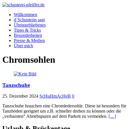
Willkommen
d´Schusterin sagt
Übriggebliebenes
Tipps & Tricks
Besonderheiten
Presse & Medien
Über mich
Chromsohlen
Tanzschuhe
25. Dezember 2024
ScHuHmAcHeR
0
Tanzschuhe brauchen eine Chromledersohle. Diese ist besonders für
Tanzböden geeignet um z.B. schneller drehen zu können oder die
„verhassten“ Abriebspuren auf dem Parkett zu vermeiden.
[…]
Urlaub & Brückentage