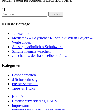
beiden Tagen für Kunden GESCHLOSSEN.
"]
Suchen
nach:
Neueste Beiträge
Tanzschuhe
Mediathek – Bayrischer Rundfunk: Wir in Bayern –
Weibsbilder.
Aussergewöhnliches Schuhwerk
Schuhe niemals waschen
… schauns, des hab i selber klebt…
Kategorien
Besonderheiten
d´Schusterin sagt
Presse & Medien
Tipps & Tricks
Kontakt
Datenschutzerklärung DSGVO
Impressum
Privatsphäre-Einstellungen ändern